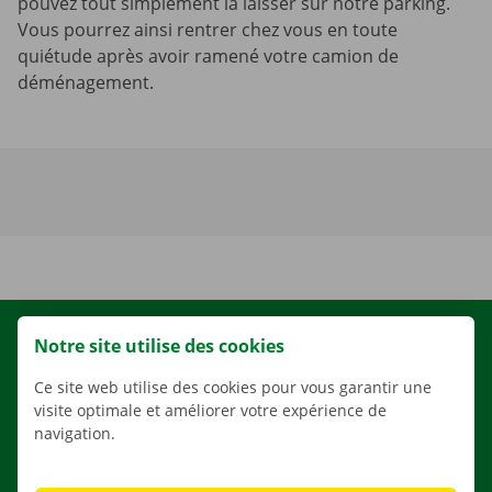
pouvez tout simplement la laisser sur notre parking.
Vous pourrez ainsi rentrer chez vous en toute
quiétude après avoir ramené votre camion de
déménagement.
LOCATION
Notre site utilise des cookies
NOS VÉHICULES
Ce site web utilise des cookies pour vous garantir une
visite optimale et améliorer votre expérience de
NOS SERVICES
navigation.
AGENCES
APPLI