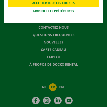
ACCEPTER TOUS LES COOKIES
SOLUTIONS DE DÉMÉNAGEMENT
MODIFIER LES PRÉFÉRENCES
CONTACTEZ NOUS
QUESTIONS FRÉQUENTES
NOUVELLES
CARTE CADEAU
EMPLOI
À PROPOS DE DOCKX RENTAL
NL
FR
EN
Facebook
Instagram
LinkedIn
YouTube