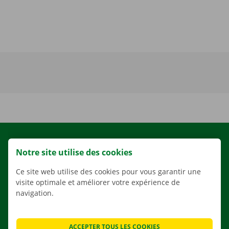
LOCATION
Notre site utilise des cookies
NOS VÉHICULES
Ce site web utilise des cookies pour vous garantir une
NOS SERVICES
visite optimale et améliorer votre expérience de
AGENCES
navigation.
APPLI
SOLUTIONS DE DÉMÉNAGEMENT
ACCEPTER TOUS LES COOKIES