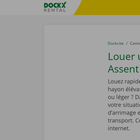
Skip content
Skip language
sitename
You are here:
du
Dockx.be
to
Cami
Louer
Assent
Louez rapid
hayon élévat
ou léger ? 
votre situat
d’arrimage e
transport. C
internet.