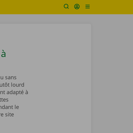
 à
u sans
utôt lourd
nt adapté à
ttes
ndant le
e site