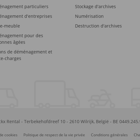
nagement particuliers
Stockage d'archives
nagement d'entreprises
Numérisation
e-meuble
Destruction d'archives
nagement pour des
onnes âgées
ons de déménagement et
e-charges
kx Rental
-
Terbekehofdreef 10
-
2610
Wilrijk
,
België
-
BE 0449.245
de cookies
Politique de respect de la vie privée
Conditions générales
Cha