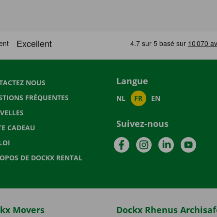
Langue
TACTEZ NOUS
STIONS FRÉQUENTES
NL
FR
EN
VELLES
Suivez-nous
TE CADEAU
Facebook
Instagram
LinkedIn
YouTu
LOI
ROPOS DE DOCKX RENTAL
kx Movers
Dockx Rhenus Archisaf