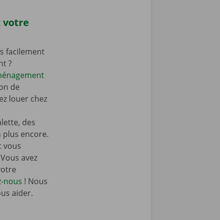
 votre
s facilement
nt ?
éménagement
on de
z louer chez
ette, des
n plus encore.
t vous
 Vous avez
votre
z-nous
! Nous
ous aider.