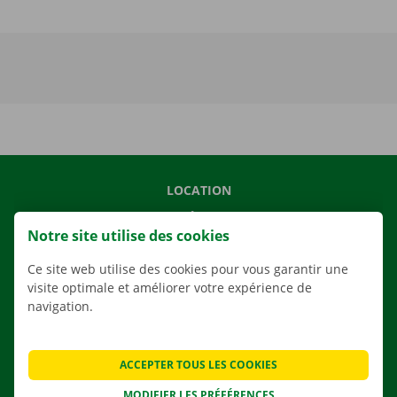
LOCATION
NOS VÉHICULES
Notre site utilise des cookies
NOS SERVICES
Ce site web utilise des cookies pour vous garantir une
AGENCES
visite optimale et améliorer votre expérience de
APPLI
navigation.
SOLUTIONS DE DÉMÉNAGEMENT
ACCEPTER TOUS LES COOKIES
MODIFIER LES PRÉFÉRENCES