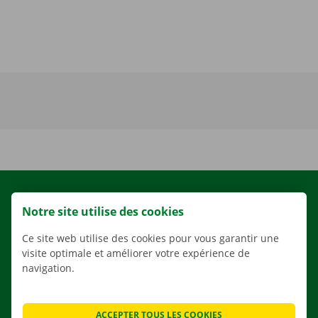
LOCATION
Notre site utilise des cookies
NOS VÉHICULES
Ce site web utilise des cookies pour vous garantir une
NOS SERVICES
visite optimale et améliorer votre expérience de
AGENCES
navigation.
APPLI
SOLUTIONS DE DÉMÉNAGEMENT
ACCEPTER TOUS LES COOKIES