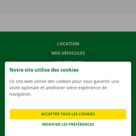
LOCATION
NOS VÉHICULES
NOS SERVICES
Notre site utilise des cookies
AGENCES
Ce site web utilise des cookies pour vous garantir une
APPLI
visite optimale et améliorer votre expérience de
SOLUTIONS DE DÉMÉNAGEMENT
navigation.
ACCEPTER TOUS LES COOKIES
CONTACTEZ NOUS
MODIFIER LES PRÉFÉRENCES
QUESTIONS FRÉQUENTES