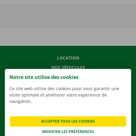
LOCATION
NOS VÉHICULES
Notre site utilise des cookies
NOS SERVICES
AGENCES
Ce site web utilise des cookies pour vous garantir une
visite optimale et améliorer votre expérience de
APPLI
navigation.
SOLUTIONS DE DÉMÉNAGEMENT
ACCEPTER TOUS LES COOKIES
MODIFIER LES PRÉFÉRENCES
CONTACTEZ NOUS