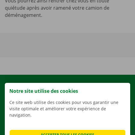
Vous pourrez ainsi rentrer chez vous en toute
quiétude après avoir ramené votre camion de
déménagement.
LOCATION
Notre site utilise des cookies
NOS VÉHICULES
Ce site web utilise des cookies pour vous garantir une
NOS SERVICES
visite optimale et améliorer votre expérience de
AGENCES
navigation.
APPLI
SOLUTIONS DE DÉMÉNAGEMENT
ACCEPTER TOUS LES COOKIES