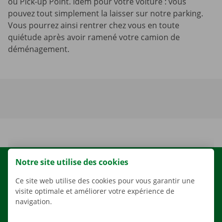
ou Pick-up Point. Idem pour votre voiture : vous
pouvez tout simplement la laisser sur notre parking.
Vous pourrez ainsi rentrer chez vous en toute
quiétude après avoir ramené votre camion de
déménagement.
Notre site utilise des cookies
LOCATION
Ce site web utilise des cookies pour vous garantir une
NOS VÉHICULES
visite optimale et améliorer votre expérience de
NOS SERVICES
navigation.
AGENCES