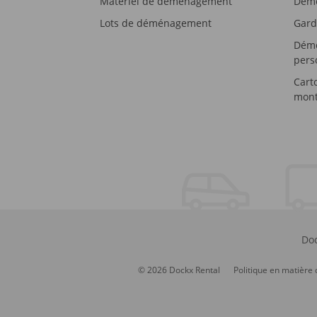
Matériel de déménagement
Démé
Lots de déménagement
Gard
Démé
pers
Cart
mont
Doc
© 2026 Dockx Rental
Politique en matière 