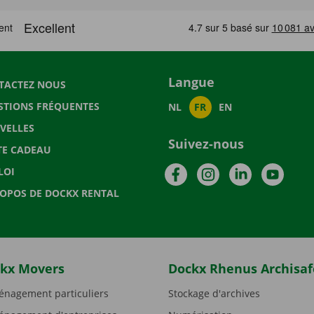
Langue
TACTEZ NOUS
STIONS FRÉQUENTES
NL
FR
EN
VELLES
Suivez-nous
TE CADEAU
Facebook
Instagram
LinkedIn
YouTu
LOI
ROPOS DE DOCKX RENTAL
kx Movers
Dockx Rhenus Archisaf
nagement particuliers
Stockage d'archives