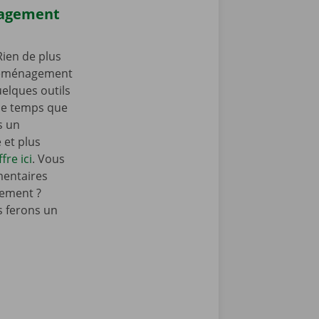
nagement
ien de plus
 déménagement
elques outils
e temps que
s un
et plus
fre ici
. Vous
mentaires
ement ?
 ferons un