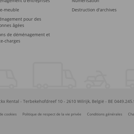
nagement d'entreprises
Numérisation
e-meuble
Destruction d'archives
nagement pour des
onnes âgées
ons de déménagement et
e-charges
kx Rental
-
Terbekehofdreef 10
-
2610
Wilrijk
,
België
-
BE 0449.245
de cookies
Politique de respect de la vie privée
Conditions générales
Cha