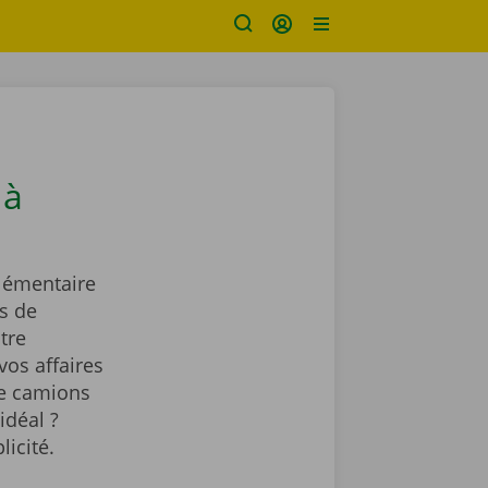
 à
lémentaire
s de
tre
vos affaires
de camions
idéal ?
licité.