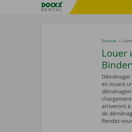
Skip content
Skip language
sitename
You are here:
du
Dockx.be
to
Cami
Louer
Binder
Déménager e
en louant 
déménagemen
chargement r
arriveront à
de déménage
Rendez-vous 