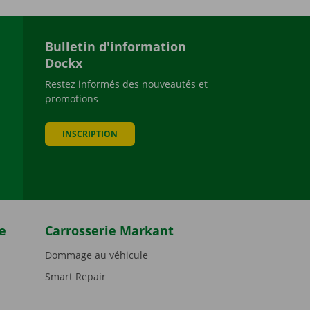
Bulletin d'information
Dockx
Restez informés des nouveautés et
promotions
be
INSCRIPTION
e
Carrosserie Markant
Dommage au véhicule
Smart Repair