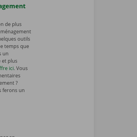
nagement
n de plus
 déménagement
elques outils
e temps que
s un
et plus
fre ici
. Vous
mentaires
ement ?
 ferons un