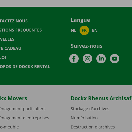
Langue
TACTEZ NOUS
STIONS FRÉQUENTES
NL
FR
EN
VELLES
Suivez-nous
TE CADEAU
Facebook
Instagram
LinkedIn
YouTu
LOI
ROPOS DE DOCKX RENTAL
kx Movers
Dockx Rhenus Archisaf
nagement particuliers
Stockage d'archives
nagement d'entreprises
Numérisation
e-meuble
Destruction d'archives