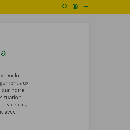
 à
t Dockx.
agement aux
 sur notre
situation.
ans ce cas,
t avec