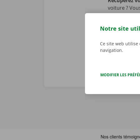
Récupérez v
voiture ? Vou
Pick-up Point
également nou
Notre site uti
transports pu
bus et en tra
Ce site web utilise
navigation.
MODIFIER LES PRÉF