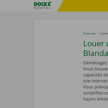
Skip content
Skip language
sitename
You are here:
du
Dockx.be
to
Cami
Louer
Blanda
Déménagez t
Vous trouve
capacités d
site interne
Vous prévoy
simplifiez-
hayon éléva