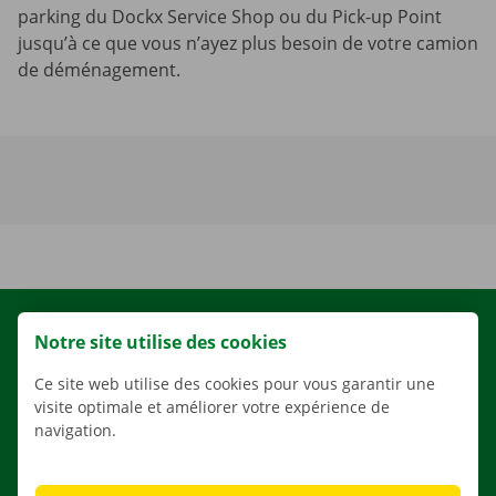
parking du Dockx Service Shop ou du Pick-up Point
jusqu’à ce que vous n’ayez plus besoin de votre camion
de déménagement.
LOCATION
Notre site utilise des cookies
NOS VÉHICULES
Ce site web utilise des cookies pour vous garantir une
NOS SERVICES
visite optimale et améliorer votre expérience de
navigation.
AGENCES
APPLI