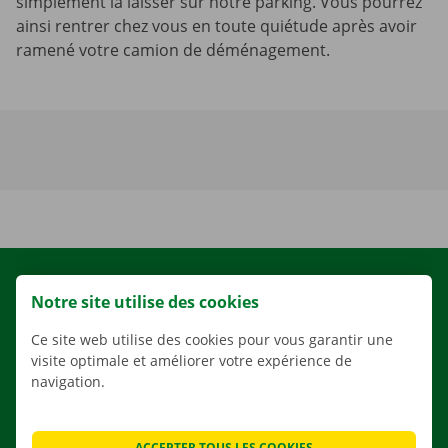
simplement la laisser sur notre parking. Vous pourrez
ainsi rentrer chez vous en toute quiétude après avoir
ramené votre camion de déménagement.
LOCATION
Notre site utilise des cookies
NOS VÉHICULES
Ce site web utilise des cookies pour vous garantir une
NOS SERVICES
visite optimale et améliorer votre expérience de
AGENCES
navigation.
APPLI
SOLUTIONS DE DÉMÉNAGEMENT
ACCEPTER TOUS LES COOKIES