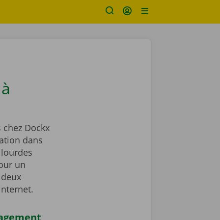
 à
 chez Dockx
ation dans
 lourdes
our un
 deux
internet.
nagement