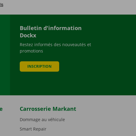
Bulletin d'information
Dockx
Restez informés des nouveautés et
promotions
be
INSCRIPTION
e
Carrosserie Markant
Dommage au véhicule
Smart Repair