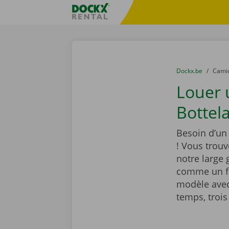
Skip content
Skip language
sitename
You are here:
du
Dockx.be
to
Cami
Louer
Bottela
Besoin d’un
! Vous trou
notre large
comme un fr
modèle avec
temps, trois