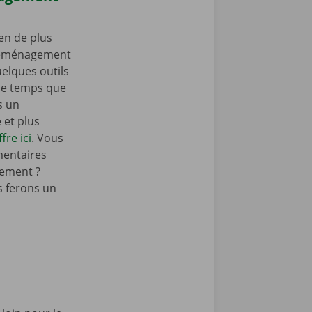
en de plus
 déménagement
elques outils
e temps que
s un
et plus
fre ici
. Vous
mentaires
ement ?
 ferons un