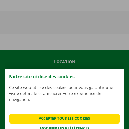
LOCATION
NOS VÉHICULES
Notre site utilise des cookies
NOS SERVICES
Ce site web utilise des cookies pour vous garantir une
AGENCES
visite optimale et améliorer votre expérience de
APPLI
navigation.
SOLUTIONS DE DÉMÉNAGEMENT
ACCEPTER TOUS LES COOKIES
MODIFIER LES PRÉFÉRENCES