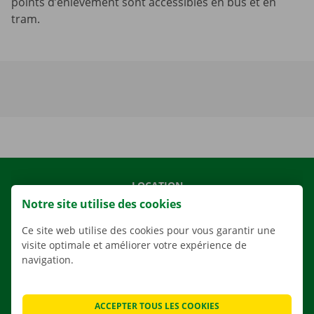
points d’enlèvement sont accessibles en bus et en
tram.
LOCATION
Notre site utilise des cookies
NOS VÉHICULES
NOS SERVICES
Ce site web utilise des cookies pour vous garantir une
visite optimale et améliorer votre expérience de
AGENCES
navigation.
APPLI
SOLUTIONS DE DÉMÉNAGEMENT
ACCEPTER TOUS LES COOKIES