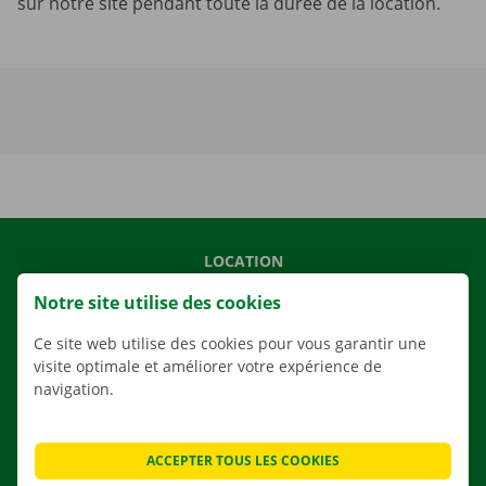
sur notre site pendant toute la durée de la location.
LOCATION
NOS VÉHICULES
Notre site utilise des cookies
NOS SERVICES
Ce site web utilise des cookies pour vous garantir une
AGENCES
visite optimale et améliorer votre expérience de
navigation.
APPLI
SOLUTIONS DE DÉMÉNAGEMENT
ACCEPTER TOUS LES COOKIES