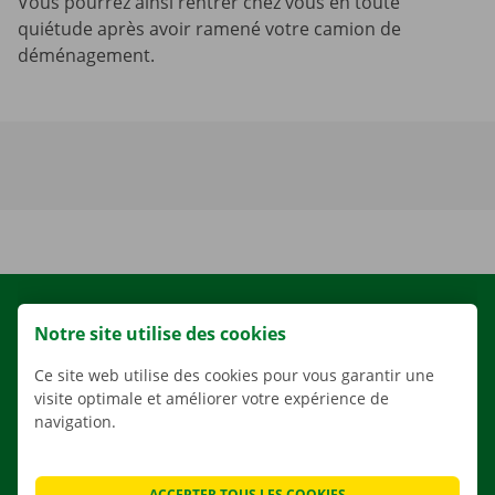
Vous pourrez ainsi rentrer chez vous en toute
quiétude après avoir ramené votre camion de
déménagement.
LOCATION
Notre site utilise des cookies
NOS VÉHICULES
Ce site web utilise des cookies pour vous garantir une
NOS SERVICES
visite optimale et améliorer votre expérience de
AGENCES
navigation.
APPLI
SOLUTIONS DE DÉMÉNAGEMENT
ACCEPTER TOUS LES COOKIES