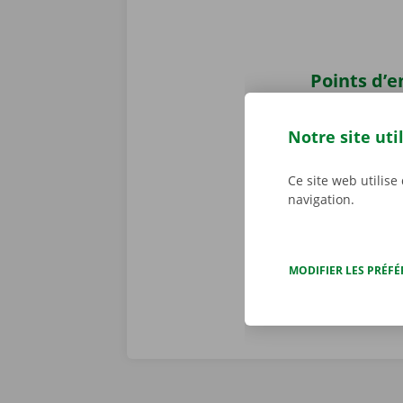
Points d’
Récupérer u
points d’enlè
Notre site uti
facilement ac
pouvez sans s
Ce site web utilise
Service Shop 
navigation.
camion de d
MODIFIER LES PRÉF