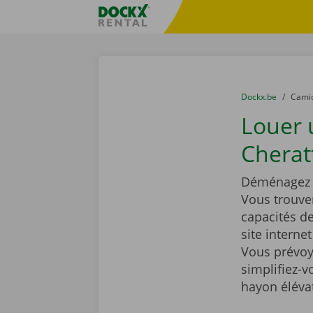
Skip content
Skip language
sitename
You are here:
du
Dockx.be
to
Cami
Louer
Cherat
Déménagez t
Vous trouve
capacités d
site interne
Vous prévoy
simplifiez-
hayon éléva