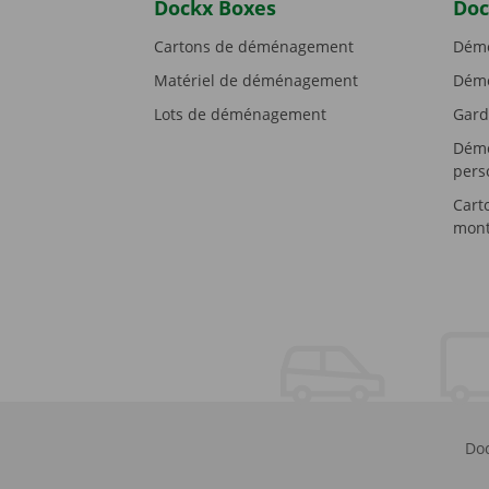
Dockx Boxes
Doc
Cartons de déménagement
Démé
Matériel de déménagement
Démé
Lots de déménagement
Gard
Démé
pers
Cart
mont
Doc