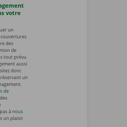
nagement
s votre
uer un
s couvertures
re des
amion de
 tout prévu
gement aussi
sitez donc
n réservant un
énagement.
ls de
 des
e
 pas à
nous
 un plaisir