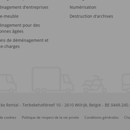
nagement d'entreprises
Numérisation
e-meuble
Destruction d'archives
nagement pour des
onnes âgées
ons de déménagement et
e-charges
kx Rental
-
Terbekehofdreef 10
-
2610
Wilrijk
,
België
-
BE 0449.245
de cookies
Politique de respect de la vie privée
Conditions générales
Cha