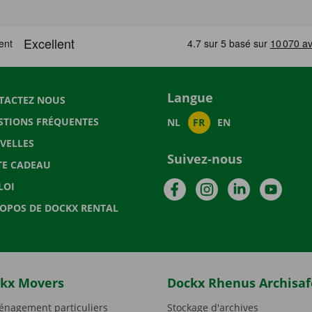
Langue
TACTEZ NOUS
STIONS FRÉQUENTES
NL
FR
EN
VELLES
Suivez-nous
TE CADEAU
Facebook
Instagram
LinkedIn
YouTu
LOI
ROPOS DE DOCKX RENTAL
kx Movers
Dockx Rhenus Archisaf
nagement particuliers
Stockage d'archives