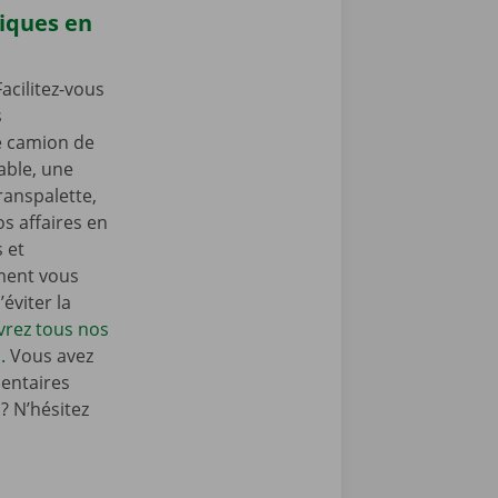
iques en
acilitez-vous
s
e camion de
ble, une
ranspalette,
s affaires en
s et
ment vous
éviter la
rez tous nos
.
Vous avez
entaires
 N’hésitez