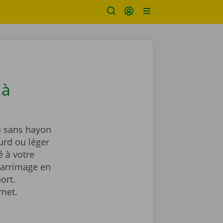
 à
u sans hayon
urd ou léger
 à votre
’arrimage en
ort.
rnet.