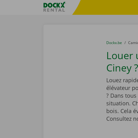
Skip content
Skip language
sitename
You are here:
du
Dockx.be
to
Cami
Louer
Ciney 
Louez rapid
élévateur po
? Dans tous
situation. C
bois. Cela é
Consultez no