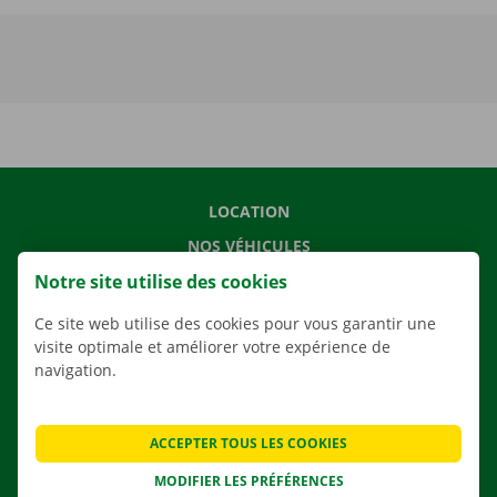
LOCATION
NOS VÉHICULES
Notre site utilise des cookies
NOS SERVICES
AGENCES
Ce site web utilise des cookies pour vous garantir une
visite optimale et améliorer votre expérience de
APPLI
navigation.
SOLUTIONS DE DÉMÉNAGEMENT
ACCEPTER TOUS LES COOKIES
MODIFIER LES PRÉFÉRENCES
CONTACTEZ NOUS