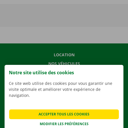
LOCATION
NOS VÉHICULES
Notre site utilise des cookies
NOS SERVICES
AGENCES
Ce site web utilise des cookies pour vous garantir une
visite optimale et améliorer votre expérience de
APPLI
navigation.
SOLUTIONS DE DÉMÉNAGEMENT
ACCEPTER TOUS LES COOKIES
MODIFIER LES PRÉFÉRENCES
CONTACTEZ NOUS