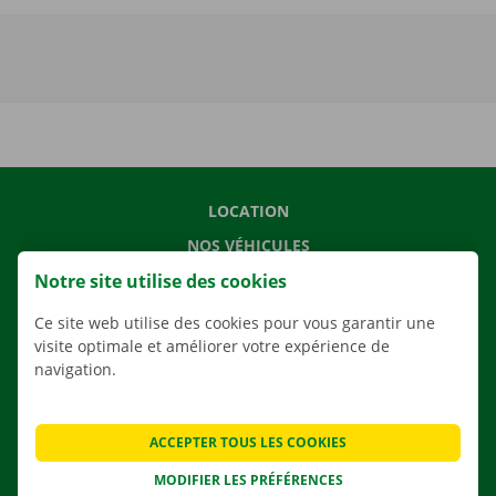
LOCATION
NOS VÉHICULES
Notre site utilise des cookies
NOS SERVICES
AGENCES
Ce site web utilise des cookies pour vous garantir une
visite optimale et améliorer votre expérience de
APPLI
navigation.
SOLUTIONS DE DÉMÉNAGEMENT
ACCEPTER TOUS LES COOKIES
MODIFIER LES PRÉFÉRENCES
CONTACTEZ NOUS