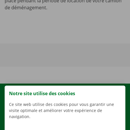
place pendant la période de location de votre camion
de déménagement.
Notre site utilise des cookies
LOCATION
NOS VÉHICULES
Ce site web utilise des cookies pour vous garantir une
visite optimale et améliorer votre expérience de
NOS SERVICES
navigation.
AGENCES