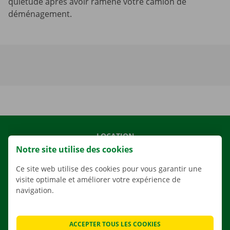
quiétude après avoir ramené votre camion de
déménagement.
LOCATION
Notre site utilise des cookies
NOS VÉHICULES
NOS SERVICES
Ce site web utilise des cookies pour vous garantir une
visite optimale et améliorer votre expérience de
AGENCES
navigation.
APPLI
SOLUTIONS DE DÉMÉNAGEMENT
ACCEPTER TOUS LES COOKIES