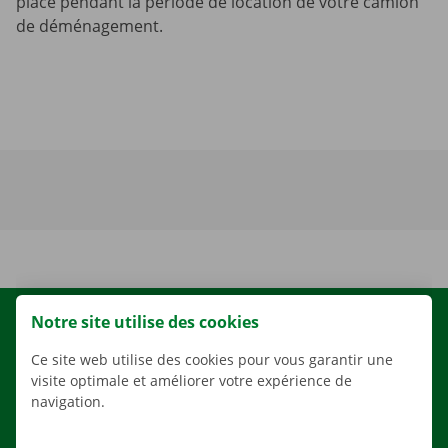
place pendant la période de location de votre camion
de déménagement.
Notre site utilise des cookies
LOCATION
NOS VÉHICULES
Ce site web utilise des cookies pour vous garantir une
visite optimale et améliorer votre expérience de
NOS SERVICES
navigation.
AGENCES