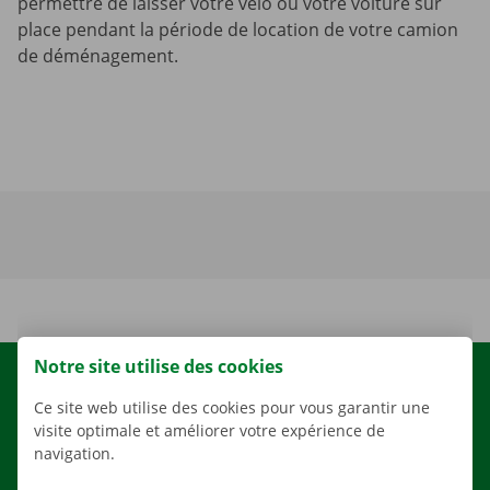
permettre de laisser votre vélo ou votre voiture sur
place pendant la période de location de votre camion
de déménagement.
Notre site utilise des cookies
LOCATION
Ce site web utilise des cookies pour vous garantir une
NOS VÉHICULES
visite optimale et améliorer votre expérience de
navigation.
NOS SERVICES
AGENCES