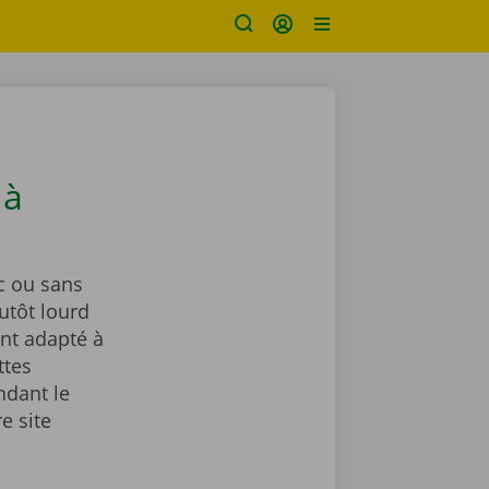
 à
c ou sans
utôt lourd
nt adapté à
ttes
ndant le
e site