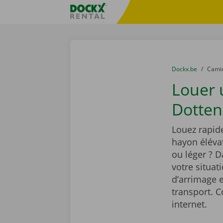
Skip content
Skip language
sitename
You are here:
du
Dockx.be
to
Cami
Louer
Dotteni
Louez rapid
hayon élévat
ou léger ? 
votre situat
d’arrimage e
transport. C
internet.