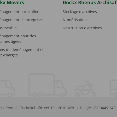
kx Movers
Dockx Rhenus Archisaf
nagement particuliers
Stockage d'archives
nagement d'entreprises
Numérisation
e-meuble
Destruction d'archives
nagement pour des
onnes âgées
ons de déménagement et
e-charges
kx Rental
-
Terbekehofdreef 10
-
2610
Wilrijk
,
België
-
BE 0449.245