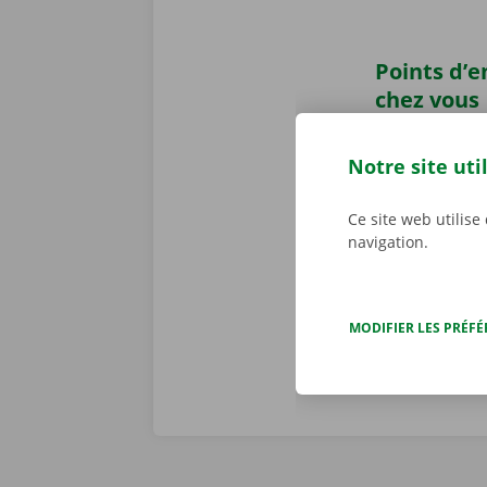
Points d’
chez vous
Vous avez pr
Dockx ?
Récup
Notre site uti
ou un Pick-u
transports pu
Ce site web utilise
pourrez laiss
navigation.
location.
MODIFIER LES PRÉF