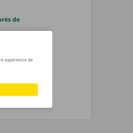
près de
 déménagement
rvice Shop
ibles en
i : vous
tre expérience de
ée de la