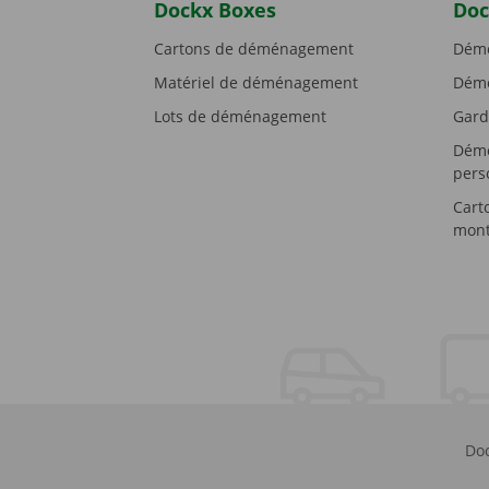
Dockx Boxes
Doc
Cartons de déménagement
Démé
Matériel de déménagement
Démé
Lots de déménagement
Gard
Démé
pers
Cart
mont
Doc