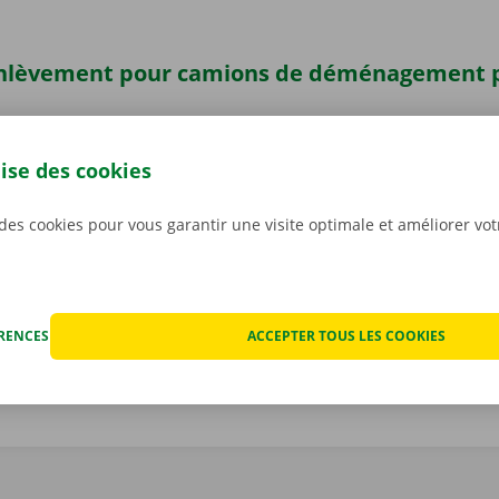
enlèvement pour camions de déménagement 
évu de déménager toutes vos affaires dans un camion de
érez votre camion de déménagement dans un Dockx Se
lise des cookies
p Point près de chez vous.
Nous sommes facilement access
blics. Vous comptez venir en voiture ou à vélo ? Pas de souc
 des cookies pour vous garantir une visite optimale et améliorer vo
er votre vélo ou véhicule sur notre site pendant toute la dur
ÉRENCES
ACCEPTER TOUS LES COOKIES