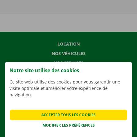
LOCATION
NOS VÉHICULES
NOS SERVICES
Notre site utilise des cookies
AGENCES
Ce site web utilise des cookies pour vous garantir une
APPLI
visite optimale et améliorer votre expérience de
SOLUTIONS DE DÉMÉNAGEMENT
navigation.
ACCEPTER TOUS LES COOKIES
CONTACTEZ NOUS
MODIFIER LES PRÉFÉRENCES
QUESTIONS FRÉQUENTES