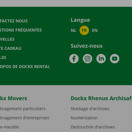
Langue
TACTEZ NOUS
STIONS FRÉQUENTES
NL
FR
EN
VELLES
Suivez-nous
TE CADEAU
Facebook
Instagram
LinkedIn
YouTu
LOI
ROPOS DE DOCKX RENTAL
kx Movers
Dockx Rhenus Archisaf
nagement particuliers
Stockage d'archives
nagement d'entreprises
Numérisation
e-meuble
Destruction d'archives