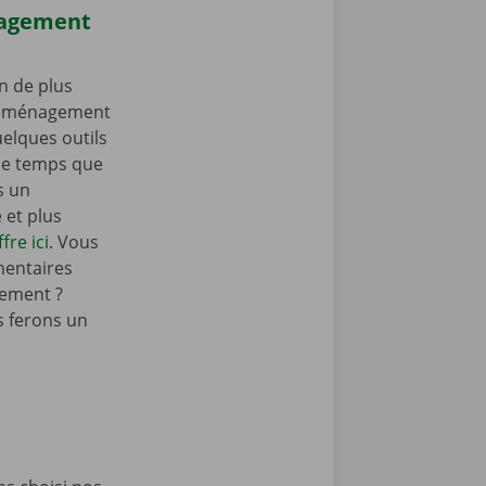
nagement
n de plus
 déménagement
elques outils
e temps que
s un
et plus
fre ici
. Vous
mentaires
ement ?
 ferons un