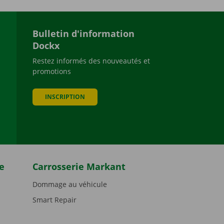
Bulletin d'information
Dockx
Restez informés des nouveautés et
promotions
be
INSCRIPTION
e
Carrosserie Markant
Dommage au véhicule
Smart Repair