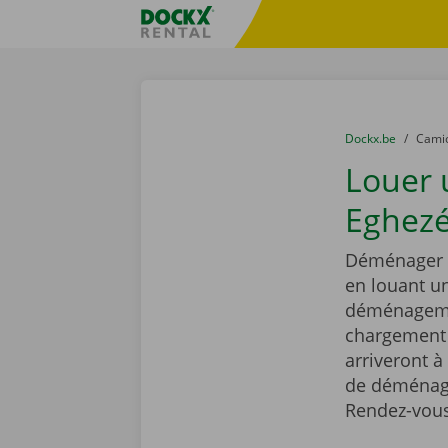
Skip content
Skip language
sitename
You are here:
du
Dockx.be
to
Cami
Louer
Eghezé
Déménager e
en louant 
déménagemen
chargement r
arriveront à
de déménage
Rendez-vous 