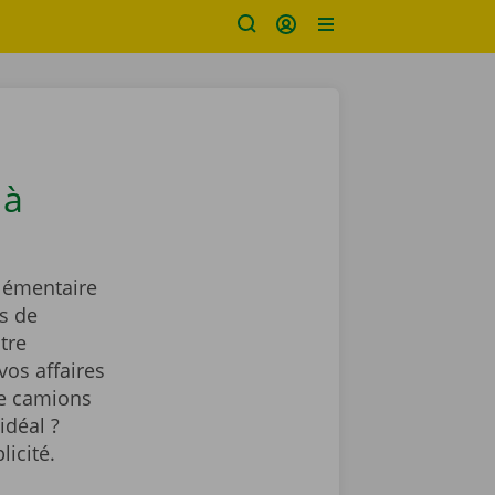
 à
lémentaire
s de
tre
vos affaires
de camions
idéal ?
licité.