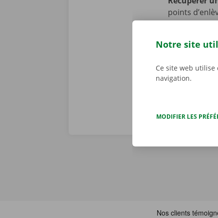
Récupérer u
points d’enlè
facilement ac
pouvez sans s
Notre site uti
Service Shop 
camion de d
Ce site web utilise
navigation.
MODIFIER LES PRÉF