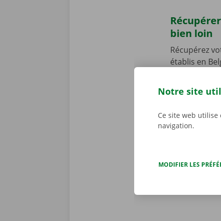
Récupérer
bien loin
Récupérez vo
établis en Be
Point près d
Notre point d
Notre site uti
Vous venez en
vous permettr
Ce site web utilise
location de 
navigation.
MODIFIER LES PRÉF