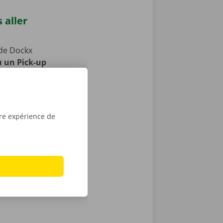
 aller
de Dockx
u un Pick-up
votre camion !
s publics.
aces pour
la période de
tre expérience de