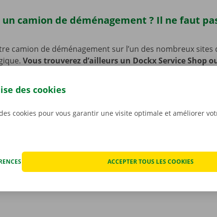
 un camion de déménagement ? Il ne faut pas
tre camion de déménagement sur l’un des nombreux sites 
lgique.
Vous trouverez d’ailleurs un Dockx Service Shop o
e Eigenbilzen.
De quoi récupérer rapidement et facilement 
’enlèvement est en outre facilement accessible en transport
lise des cookies
 voiture ou à vélo ? Pas de souci : nous avons prévu des pl
e de laisser votre vélo ou votre voiture sur place pendant 
 des cookies pour vous garantir une visite optimale et améliorer vo
votre camion de déménagement.
ÉRENCES
ACCEPTER TOUS LES COOKIES