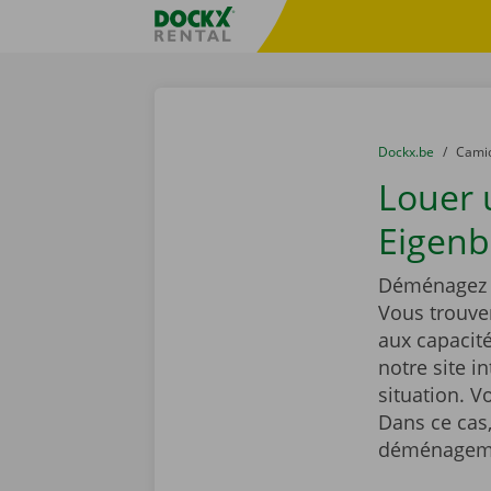
Skip content
Skip language
sitename
You are here:
du
Dockx.be
to
Cami
Louer
Eigenb
Déménagez t
Vous trouve
aux capacit
notre site i
situation. 
Dans ce cas,
déménageme