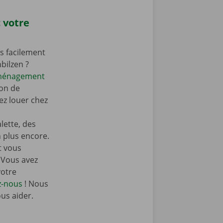
 votre
s facilement
bilzen ?
éménagement
on de
z louer chez
ette, des
n plus encore.
t vous
 Vous avez
votre
z-nous
! Nous
ous aider.