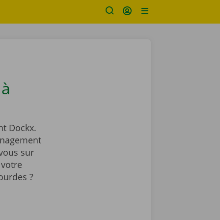
 à
t Dockx.
ménagement
vous sur
 votre
ourdes ?