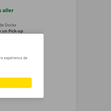
 aller
de Dockx
u un Pick-up
e camion !
s publics.
aces pour
la période de
tre expérience de