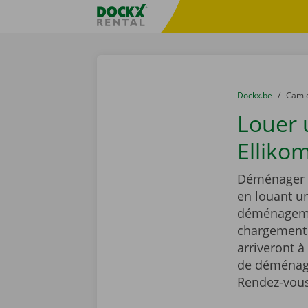
Skip content
Skip language
sitename
You are here:
du
Dockx.be
to
Cami
Louer
Ellikom
Déménager e
en louant 
déménagemen
chargement r
arriveront à
de déménage
Rendez-vous 