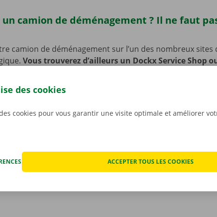
 un camion de déménagement ? Il ne faut pas
tre camion de déménagement sur l’un des nombreux sites 
lgique.
Vous trouverez d’ailleurs un Dockx Service Shop o
e Ellikom.
De quoi récupérer rapidement et facilement votr
’enlèvement est en outre facilement accessible en transport
lise des cookies
 voiture ou à vélo ? Pas de souci : nous avons prévu des pl
e de laisser votre vélo ou votre voiture sur place pendant 
 des cookies pour vous garantir une visite optimale et améliorer vo
votre camion de déménagement.
ÉRENCES
ACCEPTER TOUS LES COOKIES