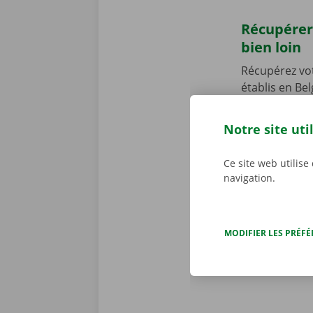
Récupérer
bien loin
Récupérez vo
établis en Be
Point près d
Notre point d
Notre site uti
Vous venez en
vous permettr
Ce site web utilise
location de 
navigation.
MODIFIER LES PRÉF