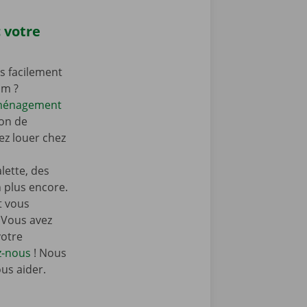
 votre
s facilement
om ?
éménagement
on de
z louer chez
ette, des
n plus encore.
t vous
 Vous avez
votre
z-nous
! Nous
ous aider.