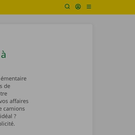
 à
lémentaire
s de
tre
vos affaires
de camions
idéal ?
licité.