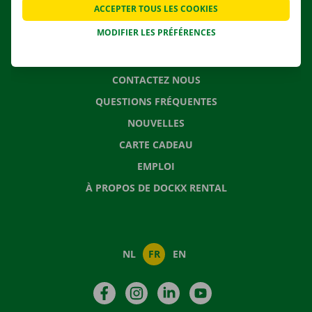
ACCEPTER TOUS LES COOKIES
SOLUTIONS DE DÉMÉNAGEMENT
MODIFIER LES PRÉFÉRENCES
CONTACTEZ NOUS
QUESTIONS FRÉQUENTES
NOUVELLES
CARTE CADEAU
EMPLOI
À PROPOS DE DOCKX RENTAL
NL
FR
EN
Facebook
Instagram
LinkedIn
YouTube