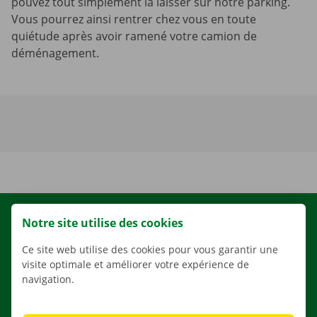
pouvez tout simplement la laisser sur notre parking.
Vous pourrez ainsi rentrer chez vous en toute
quiétude après avoir ramené votre camion de
déménagement.
LOCATION
Notre site utilise des cookies
NOS VÉHICULES
Ce site web utilise des cookies pour vous garantir une
visite optimale et améliorer votre expérience de
NOS SERVICES
navigation.
AGENCES
APPLI