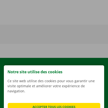
LOCATION
Notre site utilise des cookies
NOS VÉHICULES
Ce site web utilise des cookies pour vous garantir une
NOS SERVICES
visite optimale et améliorer votre expérience de
AGENCES
navigation.
APPLI
SOLUTIONS DE DÉMÉNAGEMENT
ACCEPTER TOUS LES COOKIES