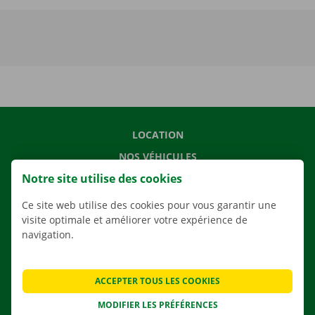
LOCATION
NOS VÉHICULES
Notre site utilise des cookies
NOS SERVICES
AGENCES
Ce site web utilise des cookies pour vous garantir une
visite optimale et améliorer votre expérience de
APPLI
navigation.
SOLUTIONS DE DÉMÉNAGEMENT
ACCEPTER TOUS LES COOKIES
MODIFIER LES PRÉFÉRENCES
CONTACTEZ NOUS