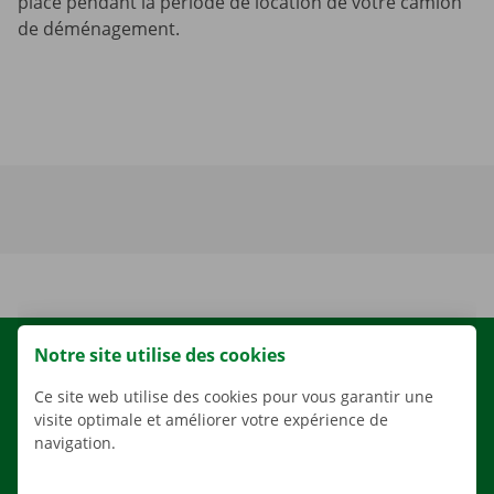
place pendant la période de location de votre camion
de déménagement.
Notre site utilise des cookies
LOCATION
NOS VÉHICULES
Ce site web utilise des cookies pour vous garantir une
visite optimale et améliorer votre expérience de
NOS SERVICES
navigation.
AGENCES