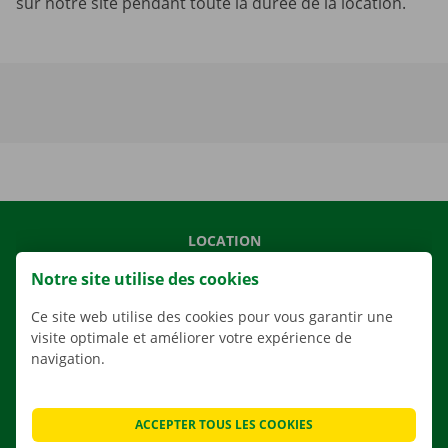
sur notre site pendant toute la durée de la location.
LOCATION
NOS VÉHICULES
Notre site utilise des cookies
NOS SERVICES
Ce site web utilise des cookies pour vous garantir une
AGENCES
visite optimale et améliorer votre expérience de
navigation.
APPLI
SOLUTIONS DE DÉMÉNAGEMENT
ACCEPTER TOUS LES COOKIES