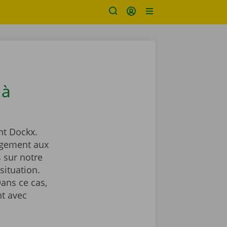
 à
t Dockx.
agement aux
 sur notre
situation.
ans ce cas,
t avec