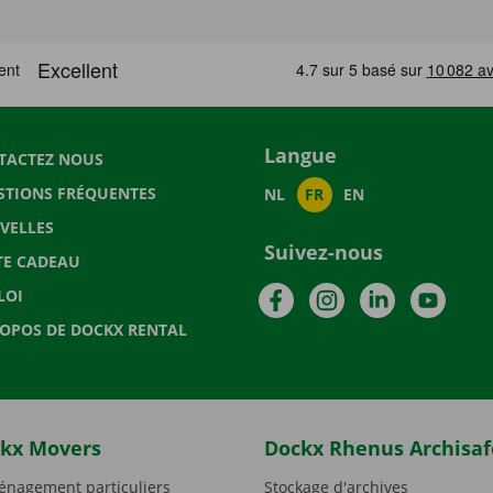
Langue
TACTEZ NOUS
STIONS FRÉQUENTES
NL
FR
EN
VELLES
Suivez-nous
TE CADEAU
Facebook
Instagram
LinkedIn
YouTu
LOI
ROPOS DE DOCKX RENTAL
kx Movers
Dockx Rhenus Archisaf
nagement particuliers
Stockage d'archives