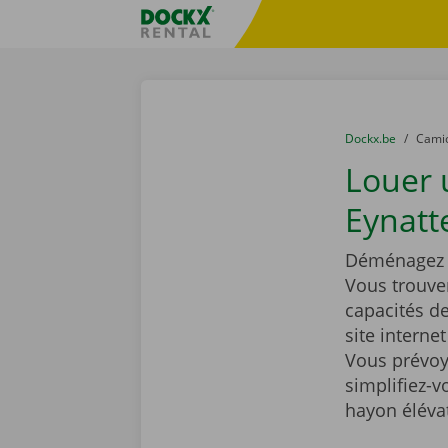
Skip content
Skip language
sitename
You are here:
du
Dockx.be
to
Cami
Louer
Eynatt
Déménagez t
Vous trouve
capacités d
site interne
Vous prévoy
simplifiez-
hayon éléva