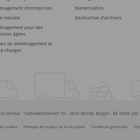
nagement d'entreprises
Numérisation
e-meuble
Destruction d'archives
nagement pour des
onnes âgées
ons de déménagement et
e-charges
kx Rental
-
Terbekehofdreef 10
-
2610
Wilrijk
,
België
-
BE 0449.245
de cookies
Politique de respect de la vie privée
Conditions générales
Cha