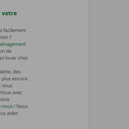
 votre
s facilement
tten ?
éménagement
on de
z louer chez
ette, des
n plus encore.
t vous
 Vous avez
votre
z-nous
! Nous
ous aider.