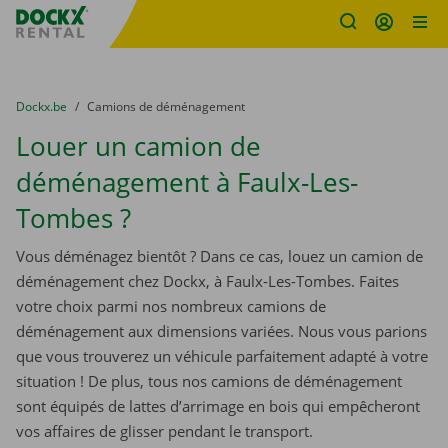
sitename
Skip content
Skip language
You are here:
du
Dockx.be
to
Camions de déménagement
Louer un camion de
déménagement à Faulx-Les-
Tombes ?
Vous déménagez bientôt ? Dans ce cas, louez un camion de
déménagement chez Dockx, à Faulx-Les-Tombes. Faites
votre choix parmi nos nombreux camions de
déménagement aux dimensions variées. Nous vous parions
que vous trouverez un véhicule parfaitement adapté à votre
situation ! De plus, tous nos camions de déménagement
sont équipés de lattes d’arrimage en bois qui empêcheront
vos affaires de glisser pendant le transport.