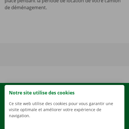
place pendant la période de location de votre camion
de déménagement.
Notre site utilise des cookies
LOCATION
NOS VÉHICULES
Ce site web utilise des cookies pour vous garantir une
visite optimale et améliorer votre expérience de
NOS SERVICES
navigation.
AGENCES