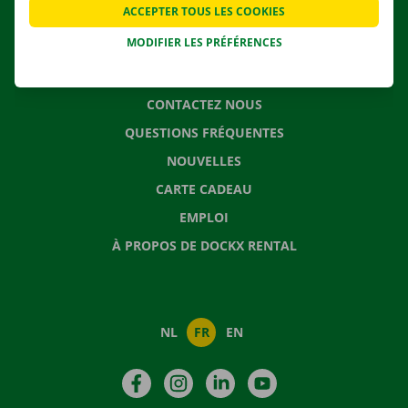
ACCEPTER TOUS LES COOKIES
SOLUTIONS DE DÉMÉNAGEMENT
MODIFIER LES PRÉFÉRENCES
CONTACTEZ NOUS
QUESTIONS FRÉQUENTES
NOUVELLES
CARTE CADEAU
EMPLOI
À PROPOS DE DOCKX RENTAL
NL
FR
EN
Facebook
Instagram
LinkedIn
YouTube