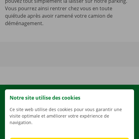
pouvez tout simplement la laisser sur notre parking.
Vous pourrez ainsi rentrer chez vous en toute
quiétude après avoir ramené votre camion de
déménagement.
LOCATION
Notre site utilise des cookies
NOS VÉHICULES
Ce site web utilise des cookies pour vous garantir une
visite optimale et améliorer votre expérience de
NOS SERVICES
navigation.
AGENCES
APPLI