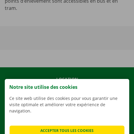
points d’enlèvement sont accessibles en bus et en
tram.
LOCATION
Notre site utilise des cookies
NOS VÉHICULES
NOS SERVICES
Ce site web utilise des cookies pour vous garantir une
visite optimale et améliorer votre expérience de
AGENCES
navigation.
APPLI
SOLUTIONS DE DÉMÉNAGEMENT
ACCEPTER TOUS LES COOKIES