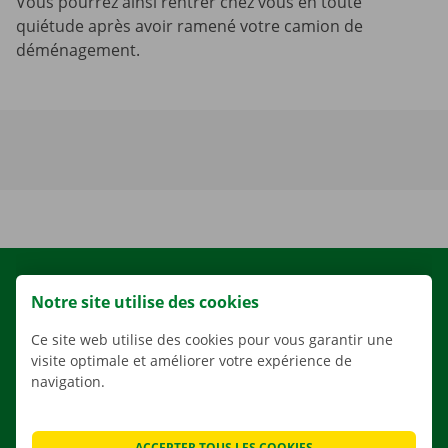
Vous pourrez ainsi rentrer chez vous en toute
quiétude après avoir ramené votre camion de
déménagement.
LOCATION
Notre site utilise des cookies
NOS VÉHICULES
Ce site web utilise des cookies pour vous garantir une
NOS SERVICES
visite optimale et améliorer votre expérience de
AGENCES
navigation.
APPLI
SOLUTIONS DE DÉMÉNAGEMENT
ACCEPTER TOUS LES COOKIES