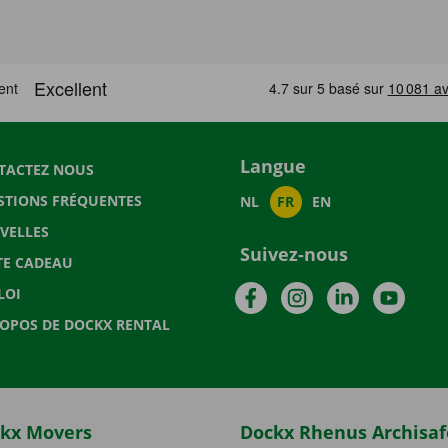
Langue
TACTEZ NOUS
STIONS FRÉQUENTES
NL
FR
EN
VELLES
Suivez-nous
TE CADEAU
Facebook
Instagram
LinkedIn
YouTu
LOI
ROPOS DE DOCKX RENTAL
kx Movers
Dockx Rhenus Archisaf