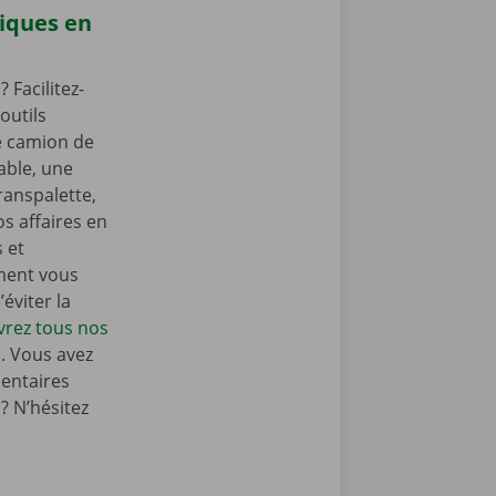
iques en
Facilitez-
outils
e camion de
ble, une
ranspalette,
s affaires en
s et
ment vous
éviter la
rez tous nos
.
Vous avez
entaires
 N’hésitez