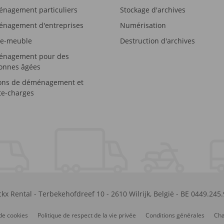
nagement particuliers
Stockage d'archives
nagement d'entreprises
Numérisation
e-meuble
Destruction d'archives
nagement pour des
onnes âgées
ons de déménagement et
e-charges
kx Rental
-
Terbekehofdreef 10
-
2610
Wilrijk
,
België
-
BE 0449.245
de cookies
Politique de respect de la vie privée
Conditions générales
Cha