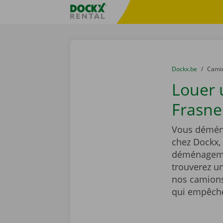
Skip content
Skip language
sitename
You are here:
du
Dockx.be
to
Cami
Louer
Frasne
Vous déména
chez Dockx,
déménagemen
trouverez un
nos camions
qui empêcher