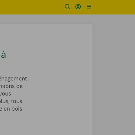
 à
ménagement
amions de
vous
lus, tous
e en bois