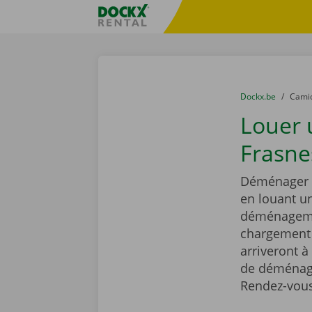
Skip content
Skip language
sitename
You are here:
du
Dockx.be
to
Cami
Louer
Frasne
Déménager e
en louant 
déménagemen
chargement r
arriveront à
de déménage
Rendez-vous 