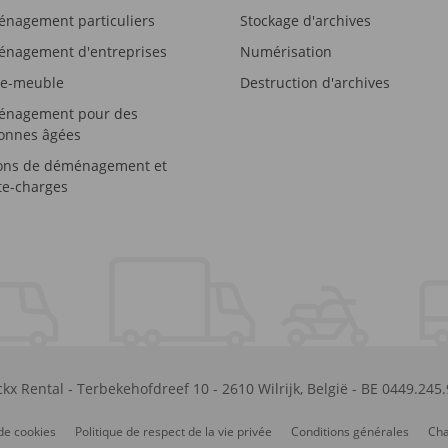
nagement particuliers
Stockage d'archives
nagement d'entreprises
Numérisation
e-meuble
Destruction d'archives
nagement pour des
onnes âgées
ons de déménagement et
e-charges
kx Rental
-
Terbekehofdreef 10
-
2610
Wilrijk
,
België
-
BE 0449.245
de cookies
Politique de respect de la vie privée
Conditions générales
Cha