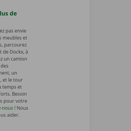
lus de
ez pas envie
os meubles et
as, parcourez
t
de Dockx, à
ez un camion
 des
ent, un
 et le tour
u temps et
orts. Besoin
s pour votre
z-nous
! Nous
ous aider.