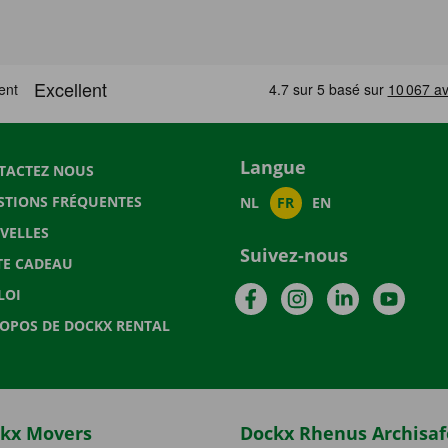
Langue
TACTEZ NOUS
STIONS FRÉQUENTES
NL
FR
EN
VELLES
Suivez-nous
TE CADEAU
Facebook
Instagram
LinkedIn
YouTu
LOI
ROPOS DE DOCKX RENTAL
kx Movers
Dockx Rhenus Archisaf