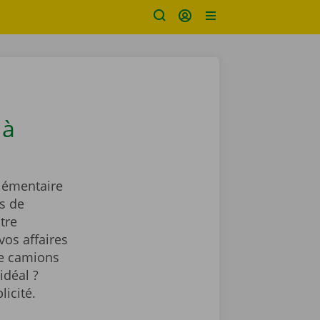
 à
lémentaire
s de
tre
vos affaires
de camions
idéal ?
licité.