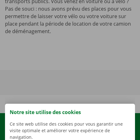
transports publics. Vous venez en voiture ou à vélo ?
Pas de souci : nous avons prévu des places pour vous
permettre de laisser votre vélo ou votre voiture sur
place pendant la période de location de votre camion
de déménagement.
Notre site utilise des cookies
Ce site web utilise des cookies pour vous garantir une
LOCATION
visite optimale et améliorer votre expérience de
NOS VÉHICULES
navigation.