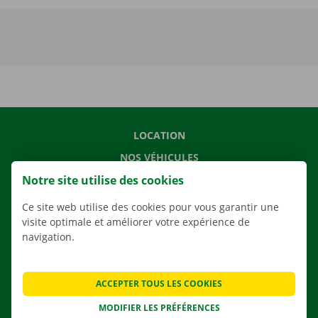
LOCATION
NOS VÉHICULES
Notre site utilise des cookies
NOS SERVICES
AGENCES
Ce site web utilise des cookies pour vous garantir une
visite optimale et améliorer votre expérience de
APPLI
navigation.
SOLUTIONS DE DÉMÉNAGEMENT
ACCEPTER TOUS LES COOKIES
MODIFIER LES PRÉFÉRENCES
CONTACTEZ NOUS