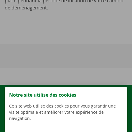
place pendant la période de location de votre camion
de déménagement.
Notre site utilise des cookies
LOCATION
NOS VÉHICULES
Ce site web utilise des cookies pour vous garantir une
visite optimale et améliorer votre expérience de
NOS SERVICES
navigation.
AGENCES