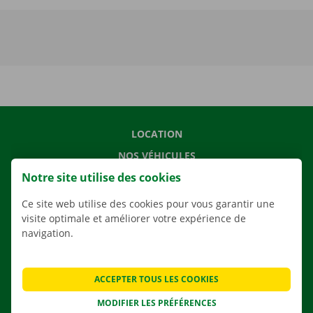
LOCATION
NOS VÉHICULES
Notre site utilise des cookies
NOS SERVICES
AGENCES
Ce site web utilise des cookies pour vous garantir une
visite optimale et améliorer votre expérience de
APPLI
navigation.
SOLUTIONS DE DÉMÉNAGEMENT
ACCEPTER TOUS LES COOKIES
MODIFIER LES PRÉFÉRENCES
CONTACTEZ NOUS