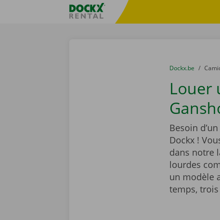
Skip content
Skip language
sitename
You are here:
du
Dockx.be
to
Cami
Louer
Gansho
Besoin d’u
Dockx ! Vou
dans notre 
lourdes com
un modèle a
temps, trois