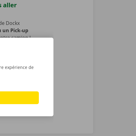
 aller
de Dockx
u un Pick-up
otre camion !
s publics.
aces pour
la période de
tre expérience de