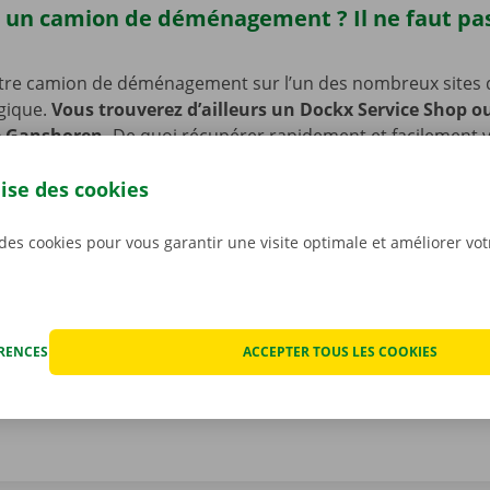
 un camion de déménagement ? Il ne faut pas
tre camion de déménagement sur l’un des nombreux sites 
lgique.
Vous trouverez d’ailleurs un Dockx Service Shop o
e Ganshoren.
De quoi récupérer rapidement et facilement v
’enlèvement est en outre facilement accessible en transport
lise des cookies
 voiture ou à vélo ? Pas de souci : nous avons prévu des pl
e de laisser votre vélo ou votre voiture sur place pendant 
votre camion de déménagement.
 des cookies pour vous garantir une visite optimale et améliorer vo
ÉRENCES
ACCEPTER TOUS LES COOKIES