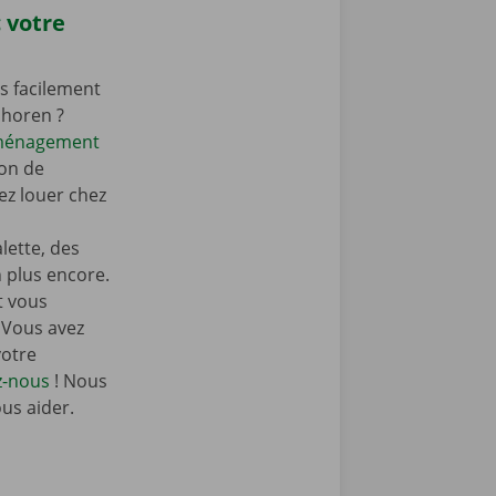
 votre
s facilement
shoren ?
éménagement
on de
z louer chez
ette, des
n plus encore.
t vous
 Vous avez
votre
z-nous
! Nous
ous aider.