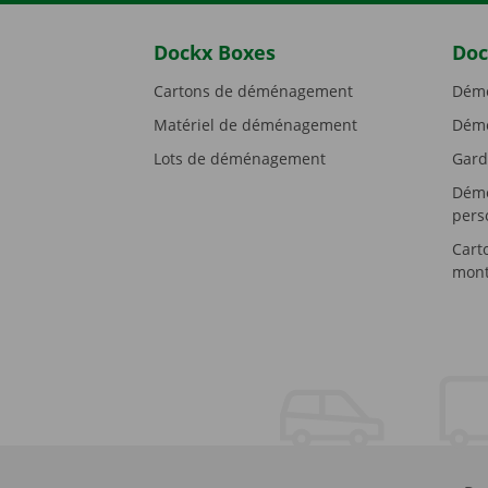
Dockx Boxes
Doc
Cartons de déménagement
Démé
Matériel de déménagement
Démé
Lots de déménagement
Gard
Démé
pers
Cart
mont