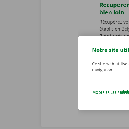
Récupérer
bien loin
Récupérez vo
établis en Be
Point près d
Notre point d
Notre site uti
Vous venez en
vous permettr
location de 
Ce site web utilise
navigation.
MODIFIER LES PRÉF